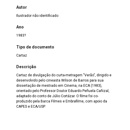
Autor
Ilustrador não identificado
Ano
1983?
Tipo de documento
Cartaz
Descrição
Cartaz de divulgação do curta-metragem "Verão", dirigido e
desenvolvido pelo cineasta Wilson de Barros para sua
dissertação de mestrado em Cinema, na ECA (1983),
orientado pelo Professor Doutor Eduardo Peñuela Cañizal,
adaptado do conto de Júlio Cortázar. O filme foi co-
produzido pela Barca Filmes e Embrafilme, com apoio da
CAPES e ECA/USP.
Localização
ID9907