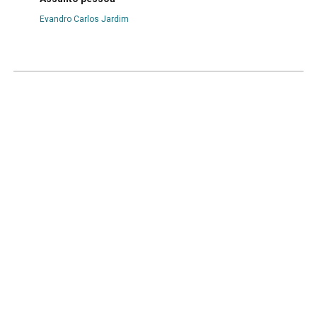
Evandro Carlos Jardim
Metadados de imagem
Cromia
Sépia
Dimensões
11,5 x 18 cm
Inscrição
Identificação do local e do fotógrafo