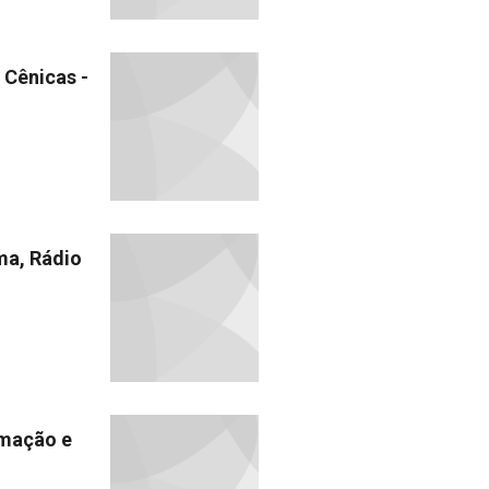
 Cênicas -
ma, Rádio
rmação e