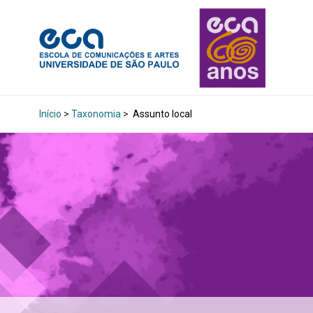
Início
>
Taxonomia
>
Assunto local