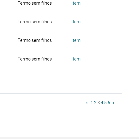
Termo sem filhos
Item
Termo sem filhos
Item
Termo sem filhos
Item
Termo sem filhos
Item
1
2
3
4
5
6