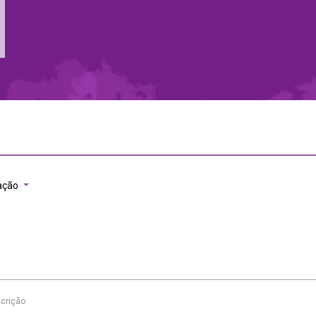
ação
crição