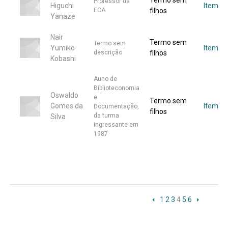
Termo sem
Professor da
Higuchi
Item
ECA
filhos
Yanaze
Nair
Termo sem
Termo sem
Yumiko
Item
descrição
filhos
Kobashi
Auno de
Biblioteconomia
Oswaldo
e
Termo sem
Gomes da
Item
Documentação,
filhos
da turma
Silva
ingressante em
1987
1
2
3
4
5
6