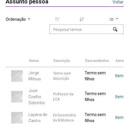
Assunto pessoa
Voltar
Ordenação
Nome
Descrição
Descendentes
Itens
Jorge
Termo sem
Termo sem
Item
Mitsuo
descrição
filhos
José
Termo sem
Professor da
Coelho
Item
ECA
filhos
Sobrinho
Layana de
Termo sem
Ex-funcionária
Item
Castro
da Biblioteca.
filhos