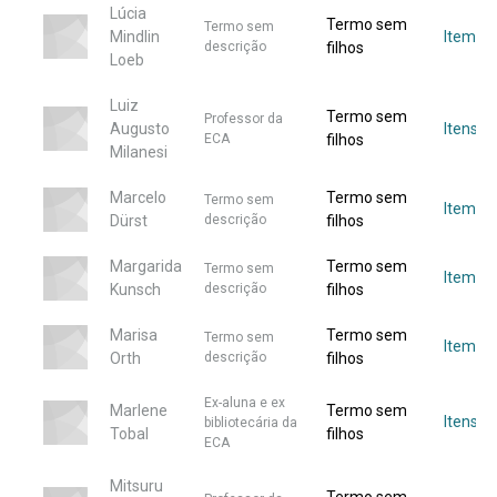
Lúcia
Termo sem
Termo sem
Mindlin
Item
descrição
filhos
Loeb
Luiz
Termo sem
Professor da
Augusto
Itens
ECA
filhos
Milanesi
Marcelo
Termo sem
Termo sem
Item
Dürst
descrição
filhos
Margarida
Termo sem
Termo sem
Item
Kunsch
descrição
filhos
Marisa
Termo sem
Termo sem
Item
Orth
descrição
filhos
Ex-aluna e ex
Marlene
Termo sem
Itens
bibliotecária da
Tobal
filhos
ECA
Mitsuru