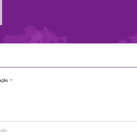
ação
ição