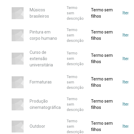
Termo
Músicos
Termo sem
Itens
sem
brasileiros
filhos
descrição
Termo
Pintura em
Termo sem
Itens
sem
corpo humano
filhos
descrição
Curso de
Termo
Termo sem
extensão
Item
sem
filhos
descrição
universitária
Termo
Termo sem
Formaturas
Item
sem
filhos
descrição
Termo
Produção
Termo sem
Item
sem
cinematográfica
filhos
descrição
Termo
Termo sem
Outdoor
Item
sem
filhos
descrição