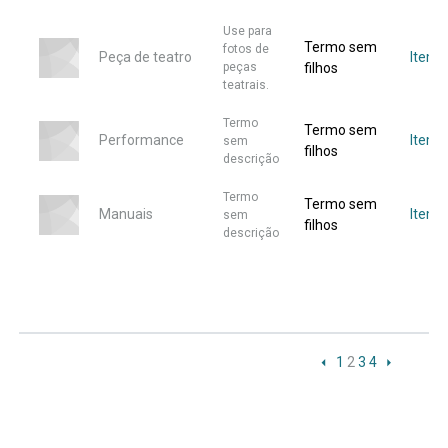
Use para
Termo sem
fotos de
Peça de teatro
Item
peças
filhos
teatrais.
Termo
Termo sem
Performance
Item
sem
filhos
descrição
Termo
Termo sem
Manuais
Item
sem
filhos
descrição
1
2
3
4