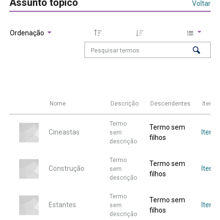
Assunto tópico
Voltar
Ordenação
Nome
Descrição
Descendentes
Itens
Termo
Termo sem
Cineastas
Itens
sem
filhos
descrição
Termo
Termo sem
Construção
Itens
sem
filhos
descrição
Termo
Termo sem
Estantes
Itens
sem
filhos
descrição